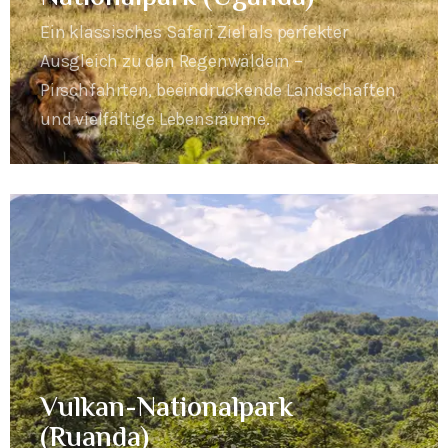
Ein klassisches Safari Ziel als perfekter
Ausgleich zu den Regenwäldern –
Pirschfahrten, beeindruckende Landschaften
und vielfältige Lebensräume.
Vulkan-Nationalpark
(Ruanda)