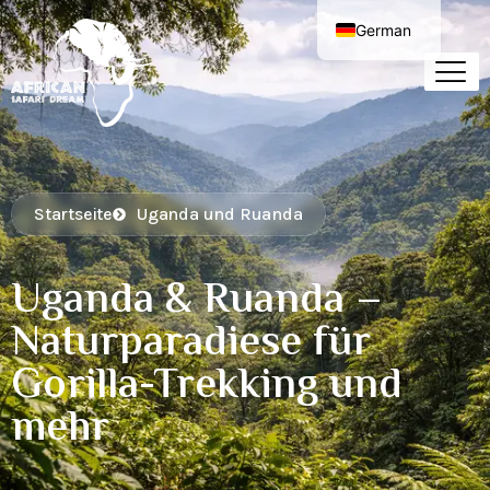
German
English
Startseite
Uganda und Ruanda
Uganda & Ruanda –
Naturparadiese für
Gorilla-Trekking und
mehr