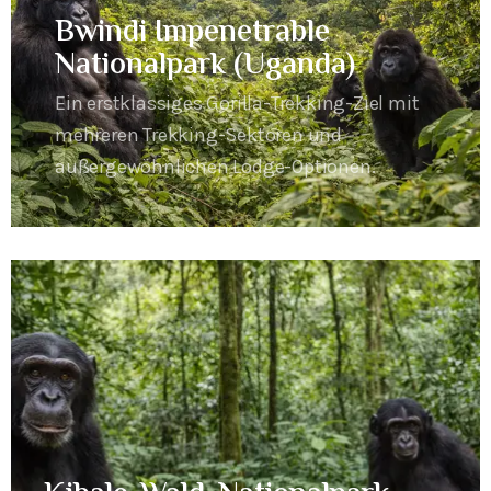
Bwindi Impenetrable
Nationalpark (Uganda)
Ein erstklassiges Gorilla-Trekking-Ziel mit
mehreren Trekking-Sektoren und
außergewöhnlichen Lodge-Optionen.