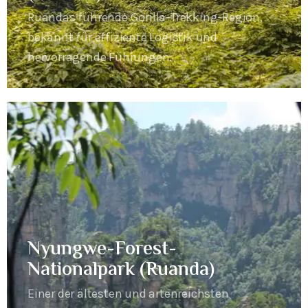
Ruandas führende Gorilla-Trekking-Region,
bekannt für effiziente Logistik und
hervorragende Führungen.
Nyungwe-Forest-
Nationalpark (Ruanda)
Einer der ältesten und artenreichsten