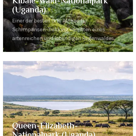
Kibale-Wald-Nationalpark
(Uganda)
Einer der besten Orte Afrikas für
Schimpansen-Trekking inmitten eines
artenreichen und lebendigen Regenwaldes.
Queen-Elizabeth-
Nationalpark (Uganda)